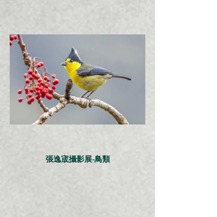
張逸宬攝影展-鳥類