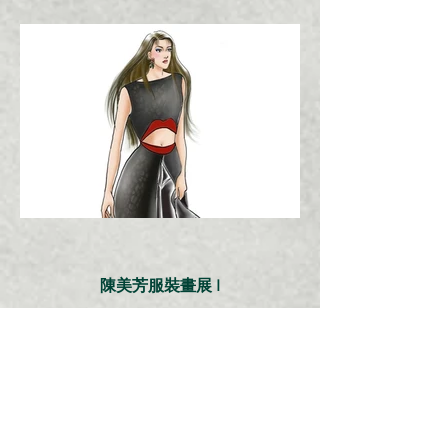
陳美芳服裝畫展 I