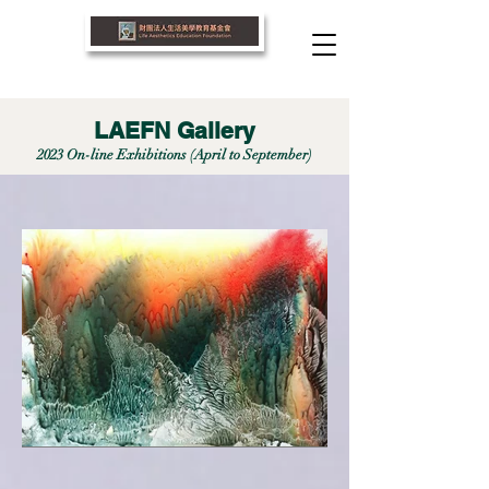
LAEFN Gallery
2023 On
-line Exh
ibitions (
April
to September)