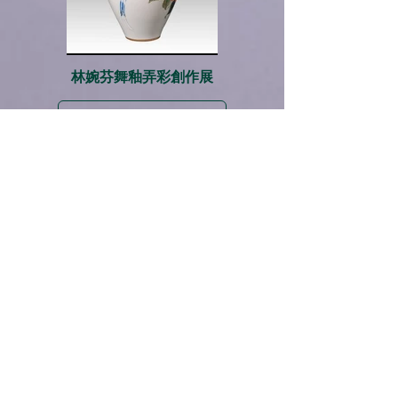
林婉芬舞釉弄彩創作展
前往展廳