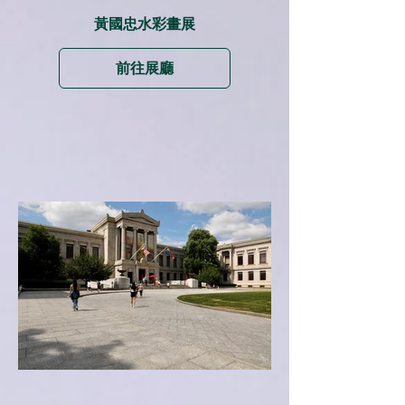
黃國忠水彩畫展
前往展廳