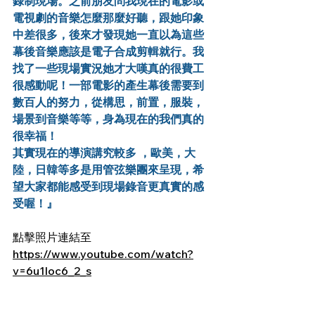
錄制現場。之前朋友問我現在的電影或
電視劇的音樂怎麼那麼好聽，跟她印象
中差很多，後來才發現她一直以為這些
幕後音樂應該是電子合成剪輯就行。我
找了一些現場實況她才大嘆真的很費工
很感動呢！一部電影的產生幕後需要到
數百人的努力，從構思，前置，服裝，
場景到音樂等等，身為現在的我們真的
很幸福！
其實現在的導演講究較多 ，歐美，大
陸，日韓等多是用管弦樂團來呈現，希
望大家都能感受到現場錄音更真實的感
受喔！』
點擊照片連結至 
https://www.youtube.com/watch?
v=6u1loc6_2_s