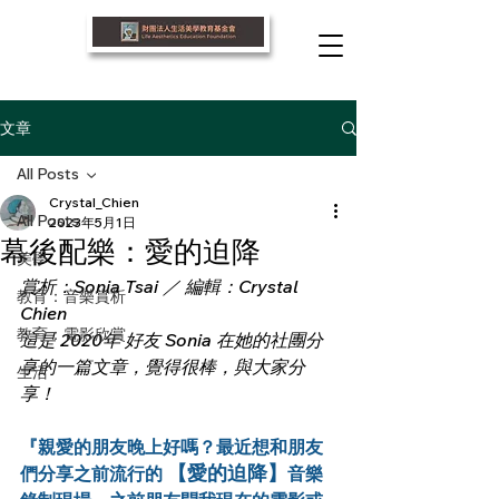
文章
All Posts
Crystal_Chien
All Posts
2023年5月1日
幕後配樂：愛的迫降
美學
賞析：Sonia Tsai ／ 編輯：Crystal 
教育：音樂賞析
Chien
教育：電影欣賞
這是 2020年 好友 Sonia 在她的社團分
享的一篇文章，覺得很棒，與大家分
生活
享！
『親愛的朋友晚上好嗎？最近想和朋友
 【愛的迫降】
們分享之前流行的
音樂